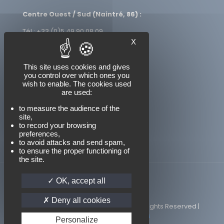
Centre Ouest / Sud (Naintré, 86) :
Tél : +33 (0)5 49 90 08 09
Mail : contact-lmo@lmofrance.com
X
This site uses cookies and gives
you control over which ones you
NOUS SUIVRE
wish to enable. The cookies used
are used:
to measure the audience of the
site,
to record your browsing
preferences,
to avoid attacks and send spam,
to ensure the proper functioning of
the site.
OK, accept all
Deny all cookies
© 2026 Betheme by
Muffin group
| All Rights Reserved |
Powered by
WordPress
Personalize