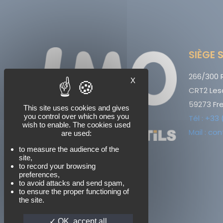
SIÈGE 
266/300 R
X
CRT2 Les
59273 Fre
This site uses cookies and gives
you control over which ones you
Tél : +33
wish to enable. The cookies used
Mail : c
are used:
to measure the audience of the
site,
to record your browsing
preferences,
to avoid attacks and send spam,
to ensure the proper functioning of
the site.
OK, accept all