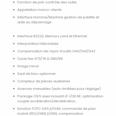
Fonction de pré-contrôle des outils
Appellation macro-clients
Interface Homme/Machine gestion de palette et
aide au dépannage
Interface RS232, Memory card et Ethernet
Interpolation hélicoïdale
Compensation de rayon d’outils G40/G41/G42
Cycle fixe G73/76 & G80/89
Image miroir
Saut de bloc optionnel
Compteur de pièces auxiliaires
Avances manuelles (auto-limitées pour réglage)
Package CN 5 axes incluant iZ-1/30 NF, optimisation
couple accélération/décélération,
fonction TCPC G43,4/G49, commande de plan
incliné G53,1/G68,2/G69, compensation