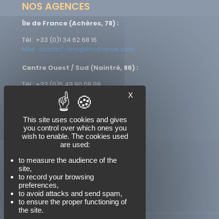
NOS AGENCES
Île de France (Achères, 78) :
Tél : +33 (0)1 34 62 68 16
Mail : contact-lmo@lmofrance.com
Centre Ouest / Sud (Naintré, 86) :
Tél : +33 (0)5 49 90 08 09
Mail : contact-lmo@lmofrance.com
X
This site uses cookies and gives
you control over which ones you
NOUS SUIVRE
wish to enable. The cookies used
are used:
to measure the audience of the
site,
to record your browsing
preferences,
to avoid attacks and send spam,
to ensure the proper functioning of
the site.