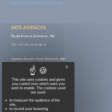
Mail : contact-lmo@lmofrance.com
NOS AGENCES
Île de France (Achères, 78) :
Tél : +33 (0)1 34 62 68 16
Mail : contact-lmo@lmofrance.com
Centre Ouest / Sud (Naintré, 86) :
X
Tél : +33 (0)5 49 90 08 09
Mail : ccontact-lmo@lmofrance.com
This site uses cookies and gives
you control over which ones you
wish to enable. The cookies used
NOUS SUIVRE
are used:
to measure the audience of the
site,
to record your browsing