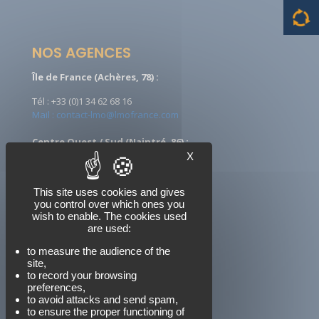
NOS AGENCES
Île de France (Achères, 78) :
Tél : +33 (0)1 34 62 68 16
Mail : contact-lmo@lmofrance.com
Centre Ouest / Sud (Naintré, 86) :
X
Tél : +33 (0)5 49 90 08 09
Mail : ccontact-lmo@lmofrance.com
This site uses cookies and gives
you control over which ones you
wish to enable. The cookies used
are used:
NOUS SUIVRE
to measure the audience of the
site,
to record your browsing
preferences,
to avoid attacks and send spam,
to ensure the proper functioning of