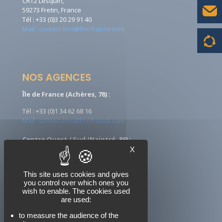
CRT2 Lesquin,
59273 Fretin, France
Tél : +33 (0)3 20 29 91 40
Mail : contact-lmo@lmofrance.com
NOS AGENCES
Île de France (Achères, 78) :
Tél : +33 (0)1 34 62 68 16
Mail : contact-lmo@lmofrance.com
Centre Ouest / Sud (Naintré, 86) :
X
Tél : +33 (0)5 49 90 08 09
Mail : ccontact-lmo@lmofrance.com
This site uses cookies and gives
you control over which ones you
wish to enable. The cookies used
are used:
NOUS SUIVRE
to measure the audience of the