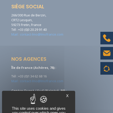
SIÈGE SOCIAL
266/300 Rue de Berzin,
CRT2 Lesquin,
59273 Fretin, France
Tél : +33 (0)3 20 29 91 40
Mail : contact-lmo@lmofrance.com
NOS AGENCES
Île de France (Achères, 78) :
Tél : +33 (0)1 34 62 68 16
Mail : contact-lmo@lmofrance.com
Centre Ouest / Sud (Naintré, 86) :
X
Tél : +33 (0)5 49 90 08 09
Mail : ccontact-lmo@lmofrance.com
This site uses cookies and gives
you control over which ones you