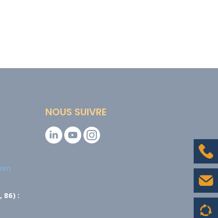
NOUS SUIVRE
.com
 86) :