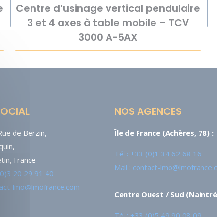
e
Centre d’usinage vertical pendulaire
3 et 4 axes à table mobile – TCV
3000 A-5AX
SOCIAL
NOS AGENCES
ue de Berzin,
Île de France (Achères, 78) :
uin,
Tél : +33 (0)1 34 62 68 16
tin, France
Mail : contact-lmo@lmofrance
 (0)3 20 29 91 40
ntact-lmo@lmofrance.com
Centre Ouest / Sud (Naintré,
Tél : +33 (0)5 49 90 08 09