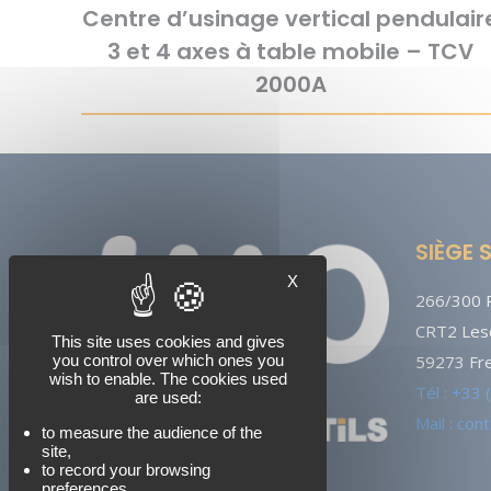
Centre d’usinage vertical pendulair
3 et 4 axes à table mobile – TCV
2000A
SIÈGE 
X
266/300 R
CRT2 Lesq
This site uses cookies and gives
you control over which ones you
59273 Fre
wish to enable. The cookies used
Tél : +33
are used:
Mail : co
to measure the audience of the
site,
to record your browsing
preferences,