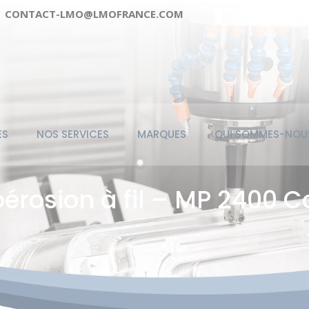
CONTACT-LMO@LMOFRANCE.COM
ES
NOS SERVICES
MARQUES
QUI SOMMES-NOU
oérosion à fil – MP 2400 