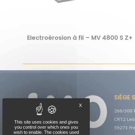
Electroérosion à fil – MV 4800 S Z+
SIÈGE 
X
266/300 R
CRT2 Lesq
This site uses cookies and gives
you control over which ones you
59273 Fre
wish to enable. The cookies used