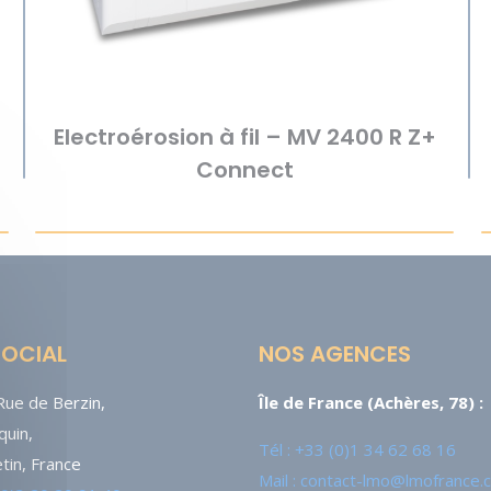
Electroérosion à fil – MV 2400 R Z+
Connect
SOCIAL
NOS AGENCES
ue de Berzin,
Île de France (Achères, 78) :
uin,
Tél : +33 (0)1 34 62 68 16
tin, France
Mail : contact-lmo@lmofrance