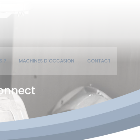
S ?
MACHINES D’OCCASION
CONTACT
Connect