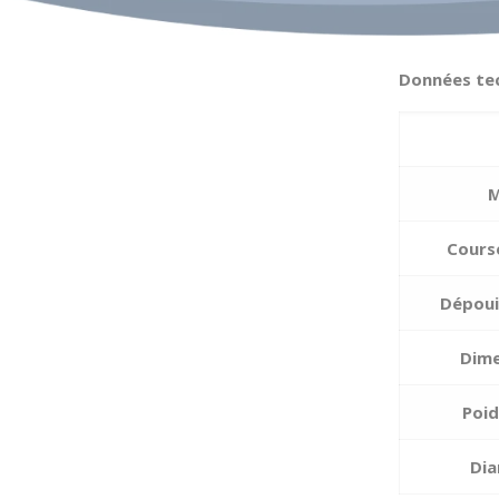
Données te
M
Cours
Dépouil
Dime
Poid
Dia