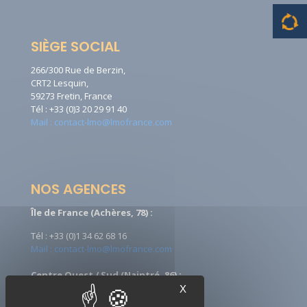
SIÈGE SOCIAL
266/300 Rue de Berzin,
CRT2 Lesquin,
59273 Fretin, France
Tél : +33 (0)3 20 29 91 40
Mail : contact-lmo@lmofrance.com
NOS AGENCES
Île de France (Achères, 78) :
Tél : +33 (0)1 34 62 68 16
Mail : contact-lmo@lmofrance.com
Centre Ouest / Sud (Naintré, 86) :
X
Tél : +33 (0)5 49 90 08 09