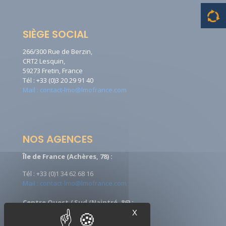
SIÈGE SOCIAL
266/300 Rue de Berzin,
CRT2 Lesquin,
59273 Fretin, France
Tél : +33 (0)3 20 29 91 40
Mail : contact-lmo@lmofrance.com
NOS AGENCES
Île de France (Achères, 78) :
Tél : +33 (0)1 34 62 68 16
Mail : contact-lmo@lmofrance.com
Centre Ouest / Sud (Naintré, 86) :
X
Tél : +33 (0)5 49 90 08 09