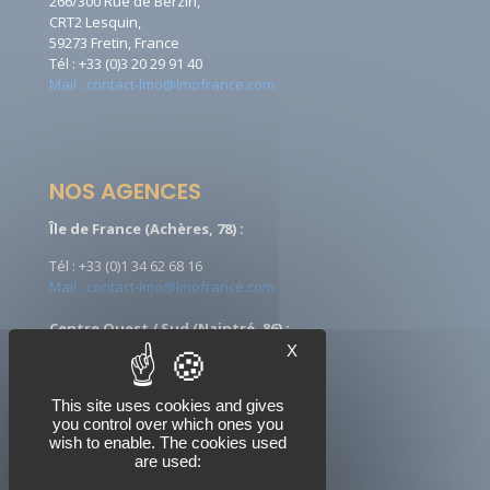
266/300 Rue de Berzin,
CRT2 Lesquin,
59273 Fretin, France
Tél : +33 (0)3 20 29 91 40
Mail : contact-lmo@lmofrance.com
NOS AGENCES
Île de France (Achères, 78) :
Tél : +33 (0)1 34 62 68 16
Mail : contact-lmo@lmofrance.com
Centre Ouest / Sud (Naintré, 86) :
X
Tél : +33 (0)5 49 90 08 09
Mail : ccontact-lmo@lmofrance.com
This site uses cookies and gives
you control over which ones you
wish to enable. The cookies used
are used:
NOUS SUIVRE