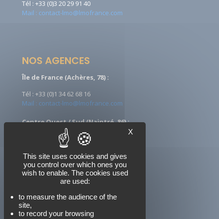
Tél : +33 (0)3 20 29 91 40
Mail : contact-lmo@lmofrance.com
NOS AGENCES
Île de France (Achères, 78) :
Tél : +33 (0)1 34 62 68 16
Mail : contact-lmo@lmofrance.com
Centre Ouest / Sud (Naintré, 86) :
X
Tél : +33 (0)5 49 90 08 09
Mail : ccontact-lmo@lmofrance.com
This site uses cookies and gives
you control over which ones you
wish to enable. The cookies used
are used:
NOUS SUIVRE
to measure the audience of the
site,
to record your browsing