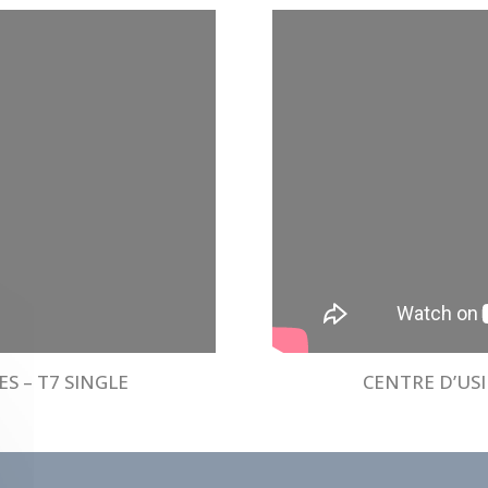
S – T7 SINGLE
CENTRE D’USI