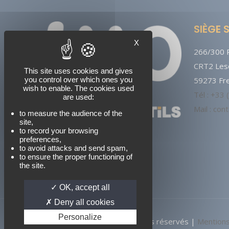
SIÈGE 
X
266/300 R
CRT2 Lesq
This site uses cookies and gives
you control over which ones you
59273 Fre
wish to enable. The cookies used
Tél : +33
are used:
Mail : co
to measure the audience of the
site,
to record your browsing
preferences,
to avoid attacks and send spam,
to ensure the proper functioning of
the site.
OK, accept all
Deny all cookies
Personalize
© 2024 LMO France, Tous droits réservés |
Mentions