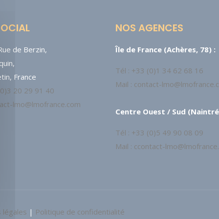
SOCIAL
NOS AGENCES
ue de Berzin,
Île de France (Achères, 78) :
uin,
Tél : +33 (0)1 34 62 68 16
tin, France
Mail : contact-lmo@lmofrance
 (0)3 20 29 91 40
ntact-lmo@lmofrance.com
Centre Ouest / Sud (Naintré,
Tél : +33 (0)5 49 90 08 09
Mail : ccontact-lmo@lmofrance
 légales
|
Politique de confidentialité