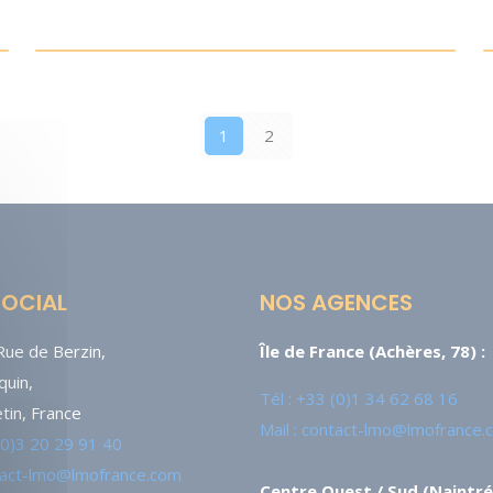
1
2
SOCIAL
NOS AGENCES
ue de Berzin,
Île de France (Achères, 78) :
uin,
Tél : +33 (0)1 34 62 68 16
tin, France
Mail : contact-lmo@lmofrance
 (0)3 20 29 91 40
ntact-lmo@lmofrance.com
Centre Ouest / Sud (Naintré,