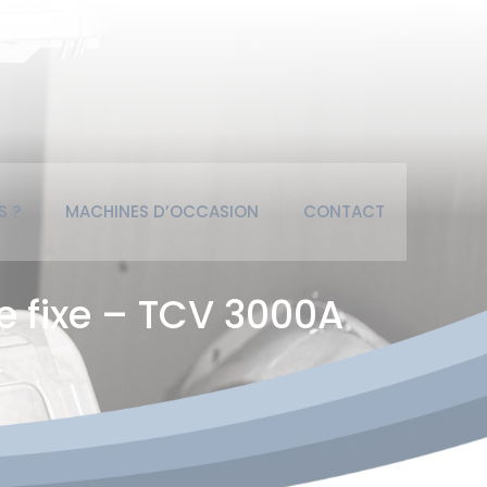
S ?
MACHINES D’OCCASION
CONTACT
e fixe – TCV 3000A