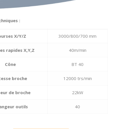
hniques :
ourses X/Y/Z
3000/800/700 mm
es rapides X,Y,Z
40m/min
Cône
BT 40
tesse broche
12000 trs/min
eur de broche
22kW
angeur outils
40