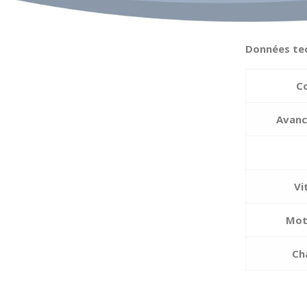
Données tec
C
Avanc
Vi
Mot
Ch