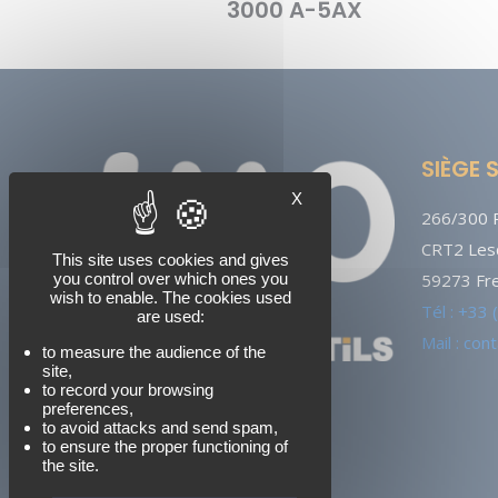
3000 A-5AX
SIÈGE 
X
266/300 R
CRT2 Lesq
This site uses cookies and gives
59273 Fre
you control over which ones you
wish to enable. The cookies used
Tél : +33
are used:
Mail : co
to measure the audience of the
site,
to record your browsing
preferences,
to avoid attacks and send spam,
to ensure the proper functioning of
the site.