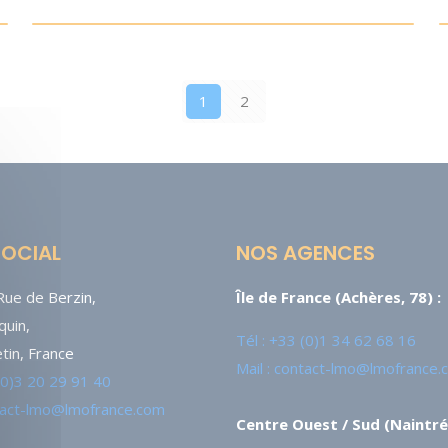
1
2
SOCIAL
NOS AGENCES
ue de Berzin,
Île de France (Achères, 78) :
uin,
Tél : +33 (0)1 34 62 68 16
tin, France
Mail : contact-lmo@lmofrance
 (0)3 20 29 91 40
ntact-lmo@lmofrance.com
Centre Ouest / Sud (Naintré,