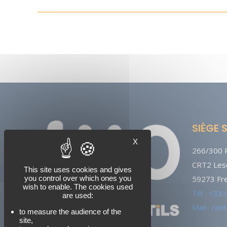
SIÈGE 
X
266/300 R
CRT2 Lesq
This site uses cookies and gives
you control over which ones you
59273 Fre
wish to enable. The cookies used
Tél : +33
are used:
Mail : co
to measure the audience of the
site,