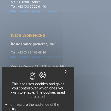
59273 Fretin, France
Tél : +33 (0)3 20 29 91 40
Mail : contact-lmo@lmofrance.com
NOS AGENCES
Île de France (Achères, 78) :
Tél : +33 (0)1 34 62 68 16
Mail : contact-lmo@lmofrance.com
Centre Ouest / Sud (Naintré, 86) :
X
Tél : +33 (0)5 49 90 08 09
Mail : ccontact-lmo@lmofrance.com
This site uses cookies and gives
you control over which ones you
wish to enable. The cookies used
are used:
NOUS SUIVRE
to measure the audience of the
site,