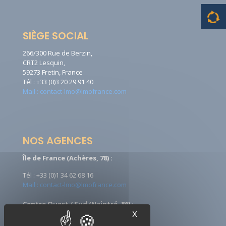
SIÈGE SOCIAL
266/300 Rue de Berzin,
CRT2 Lesquin,
59273 Fretin, France
Tél : +33 (0)3 20 29 91 40
Mail : contact-lmo@lmofrance.com
NOS AGENCES
Île de France (Achères, 78) :
Tél : +33 (0)1 34 62 68 16
Mail : contact-lmo@lmofrance.com
Centre Ouest / Sud (Naintré, 86) :
X
Tél : +33 (0)5 49 90 08 09