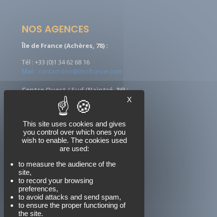
NOS AGENCES
Île de France (Achères, 78) :
Tél : +33 (0)1 34 62 68 16
Mail : contact-lmo@lmofrance.com
Centre Ouest / Sud (Naintré, 86) :
X
Tél : +33 (0)5 49 90 08 09
Mail : ccontact-lmo@lmofrance.com
This site uses cookies and gives
you control over which ones you
wish to enable. The cookies used
are used:
NOUS SUIVRE
to measure the audience of the
site,
to record your browsing
preferences,
to avoid attacks and send spam,
to ensure the proper functioning of
the site.