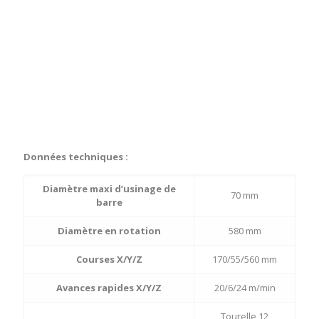
Données techniques :
Diamètre maxi d’usinage de
70 mm
barre
Diamètre en rotation
580 mm
Courses X/Y/Z
170/55/560 mm
Avances rapides X/Y/Z
20/6/24 m/min
Tourelle 12