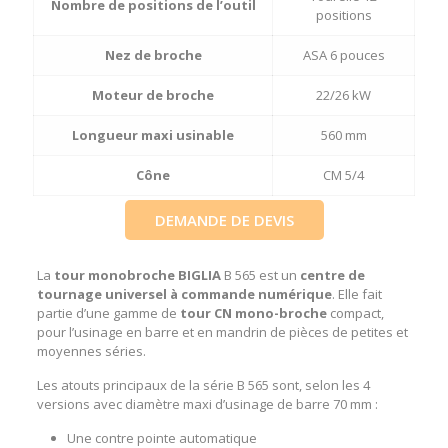
Nombre de positions de l’outil
positions
Nez de broche
ASA 6 pouces
Moteur de broche
22/26 kW
Longueur maxi usinable
560 mm
Cône
CM 5/4
DEMANDE DE DEVIS
La
tour monobroche BIGLIA
B 565 est un
centre de
tournage universel à commande numérique
. Elle fait
partie d’une gamme de
tour CN mono-broche
compact,
pour l’usinage en barre et en mandrin de pièces de petites et
moyennes séries.
Les atouts principaux de la série B 565 sont, selon les 4
versions avec diamètre maxi d’usinage de barre 70 mm :
Une contre pointe automatique