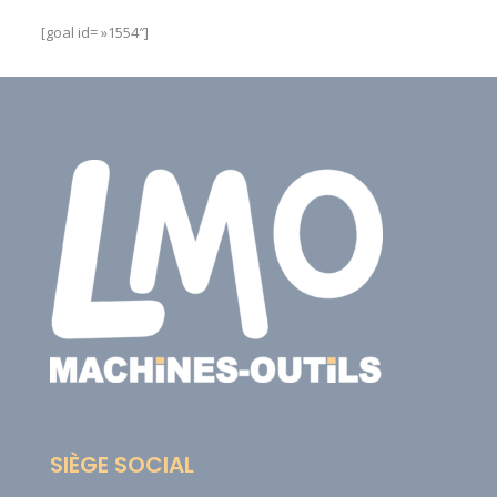
[goal id= »1554″]
SIÈGE SOCIAL