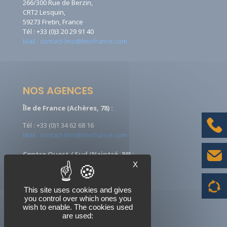
266/300 Rue de Berzin,
CRT2 Lesquin,
59273 Fretin, France
Tél : +33 (0)3 20 29 91 40
Mail : contact-lmo@lmofrance.com
NOS AGENCES
Île de France (Achères, 78) :
Tél : +33 (0)1 34 62 68 16
Mail : contact-lmo@lmofrance.com
Centre Ouest / Sud (Naintré, 86) :
X
Tél : +33 (0)5 49 90 08 09
Mail : ccontact-lmo@lmofrance.com
This site uses cookies and gives
you control over which ones you
wish to enable. The cookies used
are used:
NOUS SUIVRE